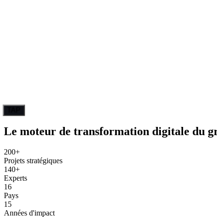
TAP
Le moteur de
transformation
digitale du g
200+
Projets stratégiques
140+
Experts
16
Pays
15
Années d'impact