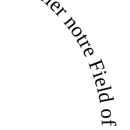
er notre Field of Play · 4 offres ·