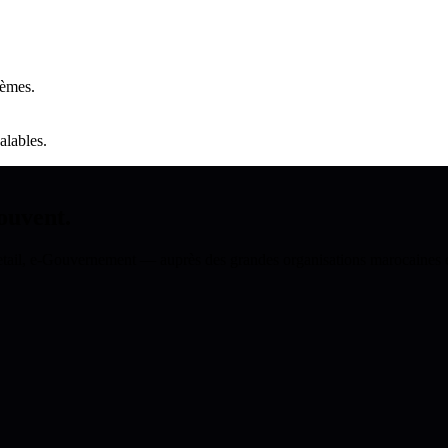
tèmes.
alables.
rouvent.
etail, e-Gouvernement — auprès des grandes organisations marocaines et