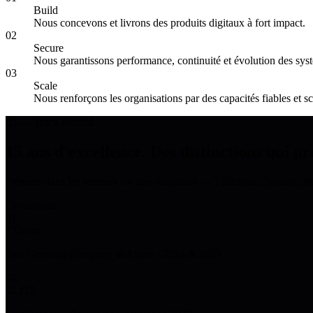
Build
Nous concevons et livrons des produits digitaux à fort impact.
02
Secure
Nous garantissons performance, continuité et évolution des sys
03
Scale
Nous renforçons les organisations par des capacités fiables et sc
03 — Track Record
15 ans d'excellence.
Des distinctions qui p
Présents dans les secteurs les plus exigeants — Télécoms, Finance, R
Distinctions
01
FT.com
Fast Growing Company in Africa · 2024 & 2025
02
ELITE