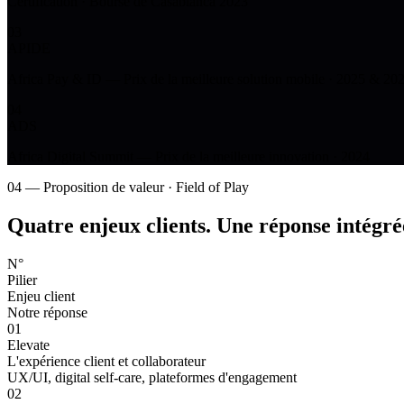
Certification · Bourse de Casablanca 2023
03
APIDE
Africa Pay & ID — Prix de la meilleure solution mobile · 2025 & 20
04
ADS
Africa Digital Summit — Prix de la meilleure innovation · 2024
04 — Proposition de valeur · Field of Play
Quatre enjeux clients.
Une réponse intégré
N°
Pilier
Enjeu client
Notre réponse
01
Elevate
L'expérience client et collaborateur
UX/UI, digital self-care, plateformes d'engagement
02