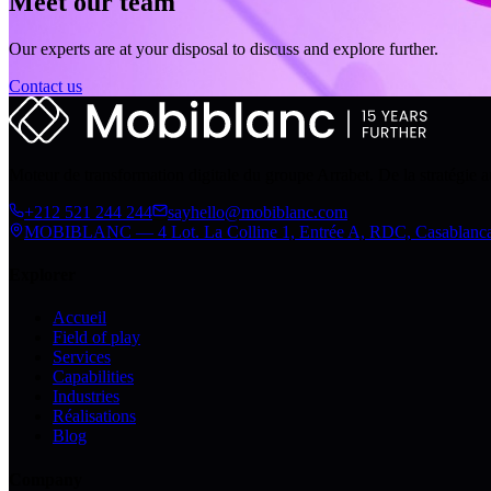
Meet our team
Our experts are at your disposal to discuss and explore further.
Contact us
Moteur de transformation digitale du groupe Arrabet. De la stratégie 
+212 521 244 244
sayhello@mobiblanc.com
MOBIBLANC — 4 Lot. La Colline 1, Entrée A, RDC, Casablanc
Explorer
Accueil
Field of play
Services
Capabilities
Industries
Réalisations
Blog
Company