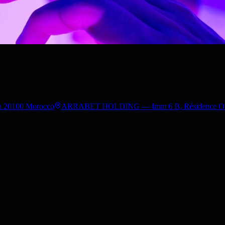
au déploiement, depuis 2010.
a 20100 Morocco
ARRABET HOLDING — Imm 6 B, Résidence Occita