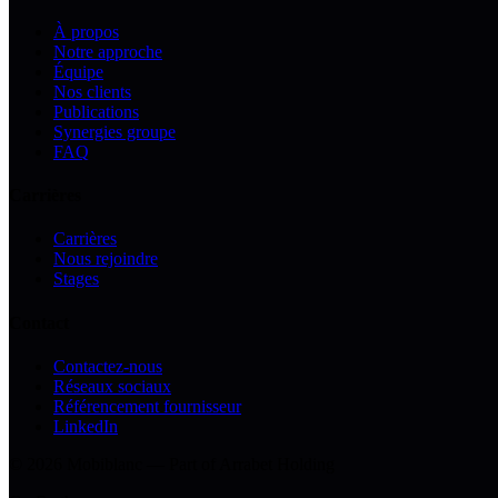
À propos
Notre approche
Équipe
Nos clients
Publications
Synergies groupe
FAQ
Carrières
Carrières
Nous rejoindre
Stages
Contact
Contactez-nous
Réseaux sociaux
Référencement fournisseur
LinkedIn
© 2026 Mobiblanc — Part of Arrabet Holding