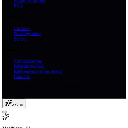
Synergies groupe
FAQ
Carrières
Carrières
Nous rejoindre
Stages
Contact
Contactez-nous
Réseaux sociaux
Référencement fournisseur
LinkedIn
© 2026 Mobiblanc — Part of Arrabet Holding
Go Further
Ask AI