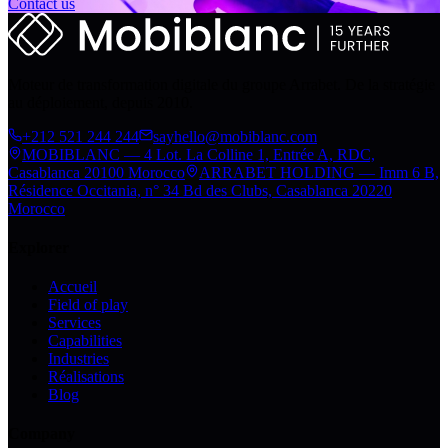
Contact us
Moteur de transformation digitale du groupe Arrabet. De la stratégie
au déploiement, depuis 2010.
+212 521 244 244
sayhello@mobiblanc.com
MOBIBLANC — 4 Lot. La Colline 1, Entrée A, RDC,
Casablanca 20100 Morocco
ARRABET HOLDING — Imm 6 B,
Résidence Occitania, n° 34 Bd des Clubs, Casablanca 20220
Morocco
Explorer
Accueil
Field of play
Services
Capabilities
Industries
Réalisations
Blog
Company