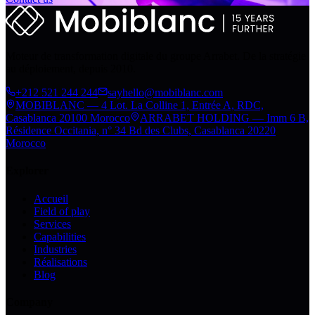
Moteur de transformation digitale du groupe Arrabet. De la stratégie
au déploiement, depuis 2010.
+212 521 244 244
sayhello@mobiblanc.com
MOBIBLANC — 4 Lot. La Colline 1, Entrée A, RDC,
Casablanca 20100 Morocco
ARRABET HOLDING — Imm 6 B,
Résidence Occitania, n° 34 Bd des Clubs, Casablanca 20220
Morocco
Explorer
Accueil
Field of play
Services
Capabilities
Industries
Réalisations
Blog
Company