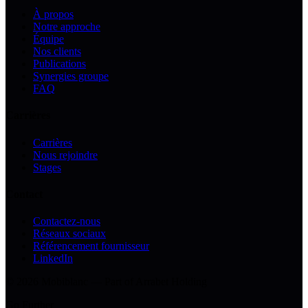
À propos
Notre approche
Équipe
Nos clients
Publications
Synergies groupe
FAQ
Carrières
Carrières
Nous rejoindre
Stages
Contact
Contactez-nous
Réseaux sociaux
Référencement fournisseur
LinkedIn
© 2026 Mobiblanc — Part of Arrabet Holding
Go Further