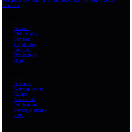
Résidence Occitania, n° 34 Bd des Clubs, Casablanca 20220
Morocco
Explorer
Accueil
Field of play
Services
Capabilities
Industries
Réalisations
Blog
Company
À propos
Notre approche
Équipe
Nos clients
Publications
Synergies groupe
FAQ
Carrières