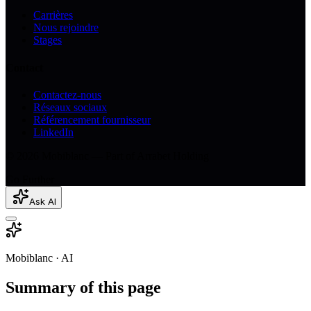
Carrières
Nous rejoindre
Stages
Contact
Contactez-nous
Réseaux sociaux
Référencement fournisseur
LinkedIn
© 2026 Mobiblanc — Part of Arrabet Holding
Go Further
Ask AI
Mobiblanc · AI
Summary of this page