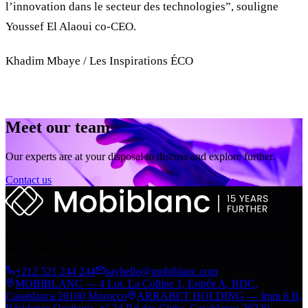
l’innovation dans le secteur des technologies”, souligne
Youssef El Alaoui co-CEO.
Khadim Mbaye / Les Inspirations ÉCO
Meet our team
Our experts are at your disposal to discuss and explore further.
Contact us
Moteur de transformation digitale du groupe Arrabet. De la stratégie
au déploiement, depuis 2010.
+212 521 244 244
sayhello@mobiblanc.com
MOBIBLANC — 4 Lot. La Colline 1, Entrée A, RDC,
Casablanca 20100 Morocco
ARRABET HOLDING — Imm 6 B,