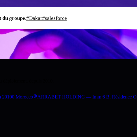
t du groupe
.
#Dakar
#salesforce
au déploiement, depuis 2010.
a 20100 Morocco
ARRABET HOLDING — Imm 6 B, Résidence Occita