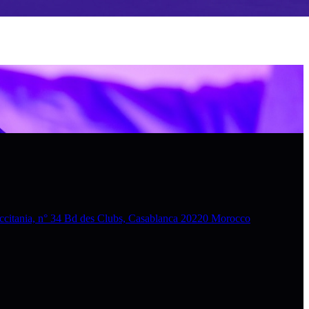
nia, n° 34 Bd des Clubs, Casablanca 20220 Morocco