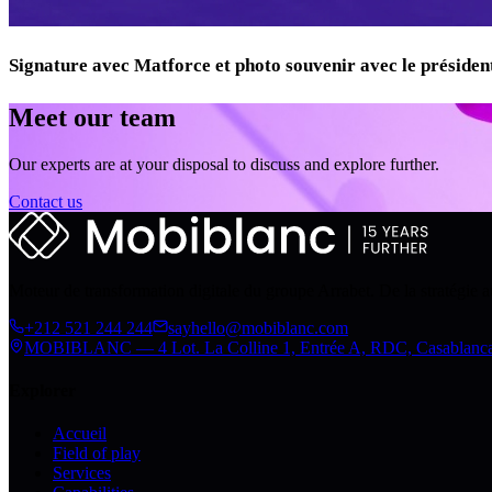
Signature avec Matforce et photo souvenir avec le présiden
Meet our team
Our experts are at your disposal to discuss and explore further.
Contact us
Moteur de transformation digitale du groupe Arrabet. De la stratégie 
+212 521 244 244
sayhello@mobiblanc.com
MOBIBLANC — 4 Lot. La Colline 1, Entrée A, RDC, Casablanc
Explorer
Accueil
Field of play
Services