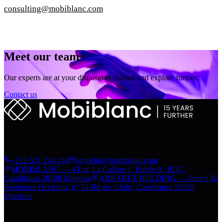
consulting@mobiblanc.com
Meet our team
Our experts are at your disposal to discuss and explore further.
Contact us
Moteur de transformation digitale du groupe Arrabet. De la stratégie
au déploiement, depuis 2010.
+212 521 244 244
sayhello@mobiblanc.com
MOBIBLANC — 4 Lot. La Colline 1, Entrée A, RDC,
Casablanca 20100 Morocco
ARRABET HOLDING — Imm 6 B,
Résidence Occitania, n° 34 Bd des Clubs, Casablanca 20220
Morocco
Explorer