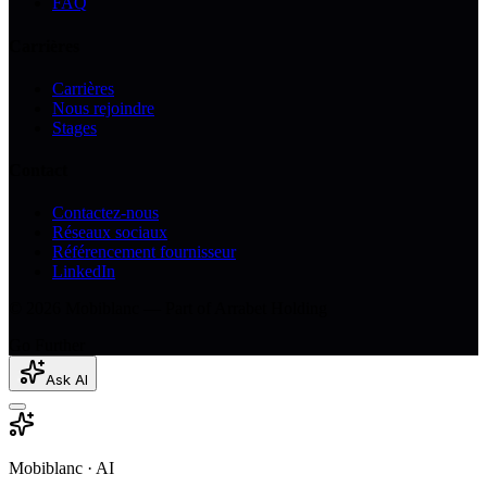
FAQ
Carrières
Carrières
Nous rejoindre
Stages
Contact
Contactez-nous
Réseaux sociaux
Référencement fournisseur
LinkedIn
© 2026 Mobiblanc — Part of Arrabet Holding
Go Further
Ask AI
Mobiblanc · AI