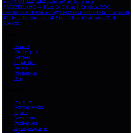
+212 521 244 244
sayhello@mobiblanc.com
MOBIBLANC — 4 Lot. La Colline 1, Entrée A, RDC,
Casablanca 20100 Morocco
ARRABET HOLDING — Imm 6 B,
Résidence Occitania, n° 34 Bd des Clubs, Casablanca 20220
Morocco
Explorer
Accueil
Field of play
Services
Capabilities
Industries
Réalisations
Blog
Company
À propos
Notre approche
Équipe
Nos clients
Publications
Synergies groupe