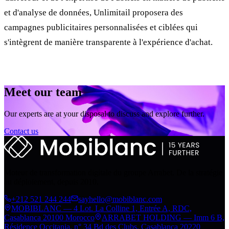
et d'analyse de données, Unlimitail proposera des
campagnes publicitaires personnalisées et ciblées qui
s'intègrent de manière transparente à l'expérience d'achat.
Meet our team
Our experts are at your disposal to discuss and explore further.
Contact us
Moteur de transformation digitale du groupe Arrabet. De la stratégie
au déploiement, depuis 2010.
+212 521 244 244
sayhello@mobiblanc.com
MOBIBLANC — 4 Lot. La Colline 1, Entrée A, RDC,
Casablanca 20100 Morocco
ARRABET HOLDING — Imm 6 B,
Résidence Occitania, n° 34 Bd des Clubs, Casablanca 20220