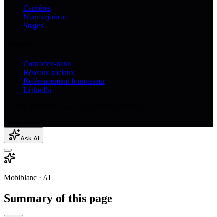
Carrières
Nous rejoindre
Stages
Contact
Contactez-nous
Réseaux sociaux
Référencement fournisseur
LinkedIn
© 2026 Mobiblanc — Part of Arrabet Holding
Go Further
Ask AI
Mobiblanc · AI
Summary of this page