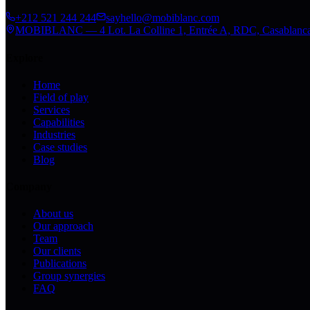
+212 521 244 244
sayhello@mobiblanc.com
MOBIBLANC — 4 Lot. La Colline 1, Entrée A, RDC, Casablanc
Explore
Home
Field of play
Services
Capabilities
Industries
Case studies
Blog
Company
About us
Our approach
Team
Our clients
Publications
Group synergies
FAQ