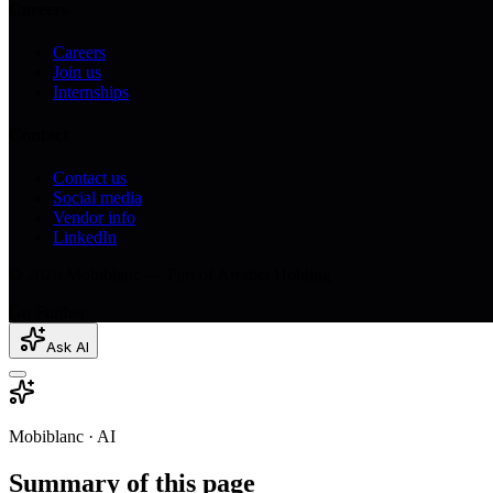
Careers
Careers
Join us
Internships
Contact
Contact us
Social media
Vendor info
LinkedIn
© 2026 Mobiblanc — Part of Arrabet Holding
Go Further
Ask AI
Mobiblanc · AI
Summary of this page